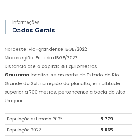
Informações
Secretaria de Assistência Social, Trabalho
Dados Gerais
e Habitação
Telefone: (54) 99113-8947
Noroeste: Rio-grandense IBGE/2022
Ver mais
Microrregião: Erechim IBGE/2022
Distância até a capital: 381 quilômetros
Gaurama
localiza-se ao norte do Estado do Rio
Grande do Sul, na região do planalto, em altitude
superior a 700 metros, pertencente à bacia do Alto
Uruguai.
Secretaria de Educação, Cultura,
Desporto e Turismo
Telefone: (54) 3391-1200 - Ramal 04
População estimada 2025
5.779
Ver mais
População 2022
5.665