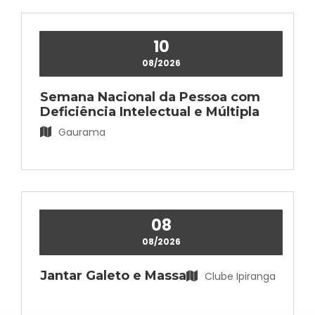
10
08/2026
Semana Nacional da Pessoa com
Deficiência Intelectual e Múltipla
Relação de Estagiários
Gaurama
(54) 99114-0057 / (54) 99113-9280
Ver mais
08
08/2026
Jantar Galeto e Massa
Clube Ipiranga
Secretaria da Fazenda, Indústria e
Comércio