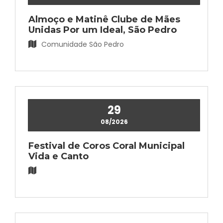
Almoço e Matinê Clube de Mães
Unidas Por um Ideal, São Pedro
Secretaria de Obras Públicas e de
Trânsito
Comunidade São Pedro
Telefone: (54) 3391-1218
Ver mais
29
08/2026
Festival de Coros Coral Municipal
Secretaria de Saúde
Vida e Canto
Telefone: (54) 3391-1200 - Ramal 02
Ver mais