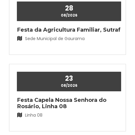
28
08/2026
Festa da Agricultura Familiar, Sutraf
Gabinete do Prefeito
Sede Municipal de Gaurama
(54) 3391-1200 - Ramal 202
Ver mais
23
08/2026
Festa Capela Nossa Senhora do
Rosário, Linha 08
Gabinete do Vice-Prefeito
Linha 08
(54) 3391-1200 - Ramal 227
Ver mais