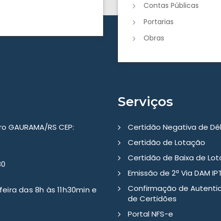
Contas Públicas
Portarias
Obras
Serviços
tro GAURAMA/RS CEP:
Certidão Negativa de Dé
Certidão de Lotação
Certidão de Baixa de Lo
80
Emissão de 2ª Via DAM IP
Confirmação de Autenti
eira das 8h às 11h30min e
de Certidões
Portal NFS-e