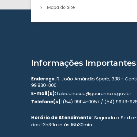
Mapa do Site
Informações Importantes
Endereço:
R. João Amândio Sperb, 338 - Cen
99.830-000
E-mail(s):
faleconosco@gaurama.rs.gov.br
Telefone(s):
(54) 99114-0057 / (54) 99113-92
Horário de Atendimento:
Segunda a Sexta-f
das 13h30min às 16h30min