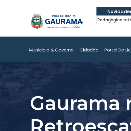
Novidade
bus escolar com
Formação Pedagógica reforçou o 
com a Educação.
bus escolar com
Formação Pedagógica reforçou o 
com a Educação.
Munícipio & Governo
Cidadão
Portal De Li
Gaurama 
Retroesca