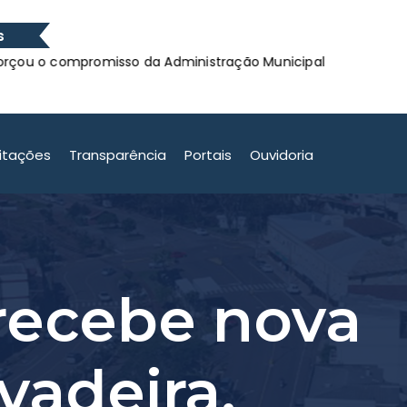
s
compromisso da Administração Municipal
Confira os 
compromisso da Administração Municipal
citações
Transparência
Portais
Ouvidoria
recebe nova
vadeira.