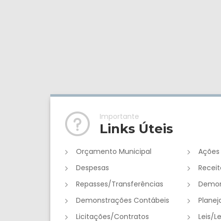
Importante
Links Úteis
Orçamento Municipal
Ações
Despesas
Receit
Repasses/Transferências
Demon
Demonstrações Contábeis
Plane
Licitações/Contratos
Leis/L