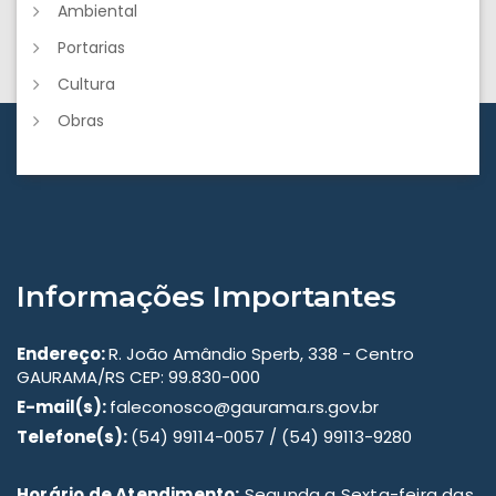
Ambiental
Portarias
Cultura
Obras
Informações Importantes
Endereço:
R. João Amândio Sperb, 338 - Centro
GAURAMA/RS CEP: 99.830-000
E-mail(s):
faleconosco@gaurama.rs.gov.br
Telefone(s):
(54) 99114-0057 / (54) 99113-9280
Horário de Atendimento:
Segunda a Sexta-feira das