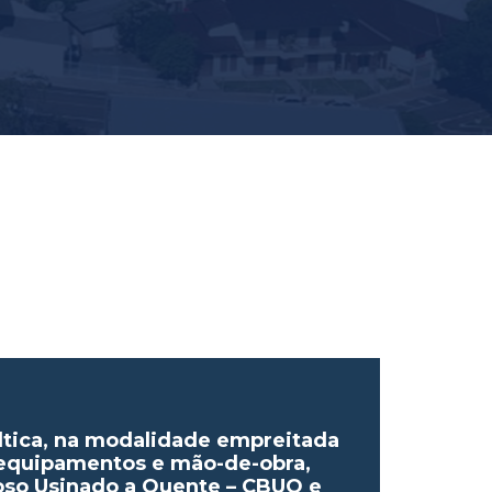
ltica, na modalidade empreitada
/equipamentos e mão-de-obra,
oso Usinado a Quente – CBUQ e