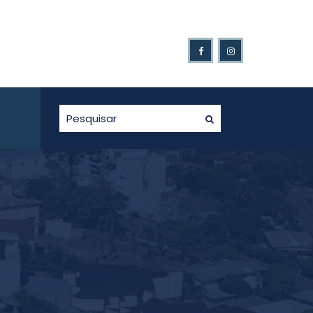
de Gaurama é novamente afetado pelo excesso de chuvas.