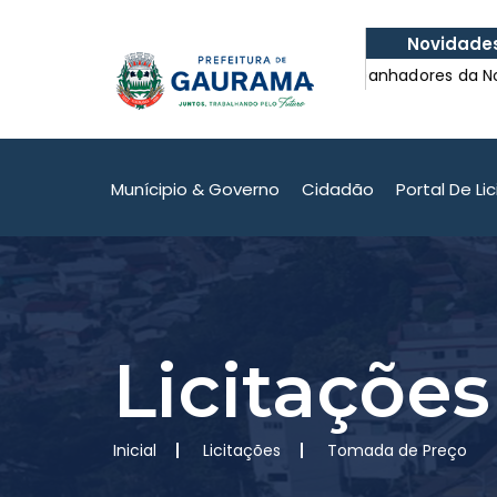
Novidade
e do atendimento em
Confira os Ganhadores da Nota Fisc
e do atendimento em
Confira os Ganhadores da Nota Fisc
Munícipio & Governo
Cidadão
Portal De Li
Licitações
Inicial
Licitações
Tomada de Preço