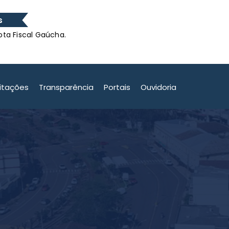
s
al Gaúcha.
O município 
al Gaúcha.
citações
Transparência
Portais
Ouvidoria