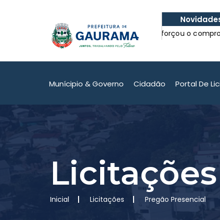
Novidade
om
Formação Pedagógica reforçou o compromisso d
com a Educação.
om
Formação Pedagógica reforçou o compromisso d
com a Educação.
Munícipio & Governo
Cidadão
Portal De Li
Licitações
Inicial
Licitações
Pregão Presencial